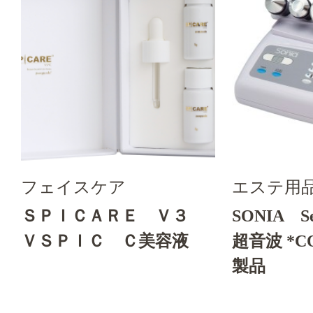
フェイスケア
エステ用
ＳＰＩＣＡＲＥ Ｖ３
SONIA Se
ＶＳＰＩＣ Ｃ美容液
超音波 *
製品